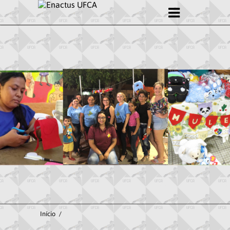
Quem somos
PROJETOS
Bio+
Mulecas
REDAE
PARCEIROS
Início
/